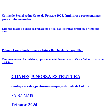
Comissão Social reúne Corte da Frinape 2026, familiares e representantes
para alinhamento das
Encontro marcou o início da preparação oficial das soberanas e reforçou orientações
sobre ...
Paloma Carvalho de Lima é eleita a Rainha da Frinape 2026
Concurso reuniu 12 candidatas, apresentou oficialmente a nova Corte Cultural e marcou
o início ...
CONHEÇA NOSSA ESTRUTURA
Conheça as salas, pavimentos e espaços do Pólo de Cultura
SAIBA MAIS
Frinape
2024