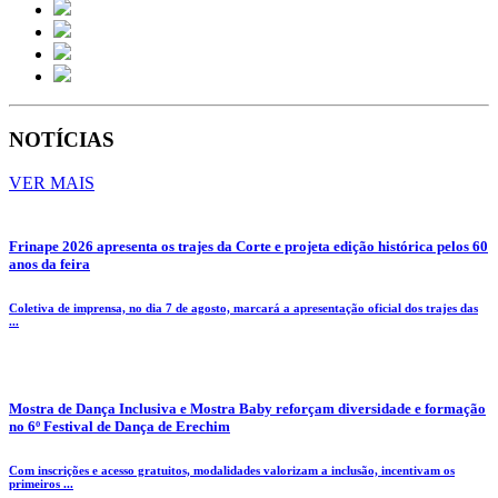
NOTÍCIAS
VER MAIS
Frinape 2026 apresenta os trajes da Corte e projeta edição histórica pelos 60
anos da feira
Coletiva de imprensa, no dia 7 de agosto, marcará a apresentação oficial dos trajes das
...
Mostra de Dança Inclusiva e Mostra Baby reforçam diversidade e formação
no 6º Festival de Dança de Erechim
Com inscrições e acesso gratuitos, modalidades valorizam a inclusão, incentivam os
primeiros ...