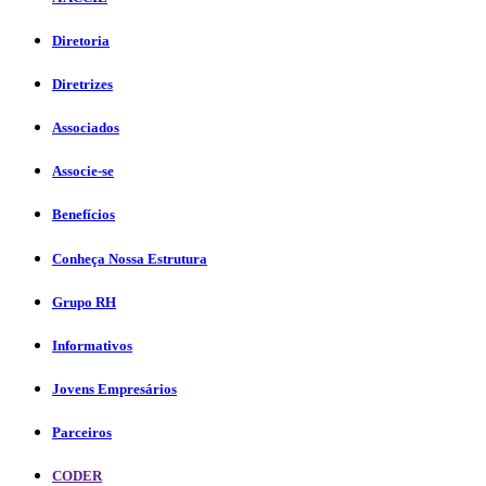
Diretoria
Diretrizes
Associados
Associe-se
Benefícios
Conheça Nossa Estrutura
Grupo RH
Informativos
Jovens Empresários
Parceiros
CODER