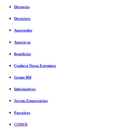
Diretoria
Diretrizes
Associados
Associe-se
Benefícios
Conheça Nossa Estrutura
Grupo RH
Informativos
Jovens Empresários
Parceiros
CODER