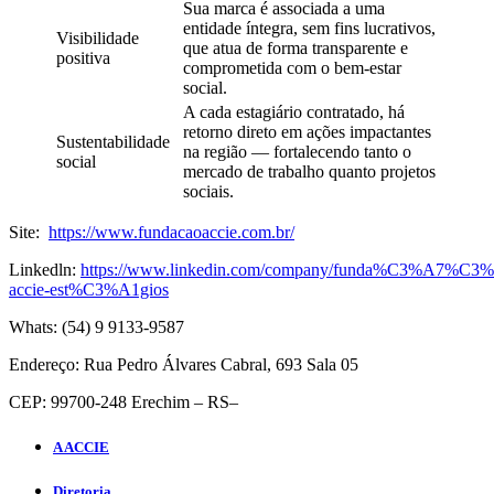
Sua marca é associada a uma
entidade íntegra, sem fins lucrativos,
Visibilidade
que atua de forma transparente e
positiva
comprometida com o bem-estar
social.
A cada estagiário contratado, há
retorno direto em ações impactantes
Sustentabilidade
na região — fortalecendo tanto o
social
mercado de trabalho quanto projetos
sociais.
Site:
https://www.fundacaoaccie.com.br/
Linkedln:
https://www.linkedin.com/company/funda%C3%A7%C3
accie-est%C3%A1gios
Whats: (54) 9 9133-9587
Endereço: Rua Pedro Álvares Cabral, 693 Sala 05
CEP: 99700-248 Erechim – RS–
A ACCIE
Diretoria