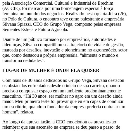
pela Associação Comercial, Cultural e Industrial de Erechim
(ACCIE), foi marcada por uma homenagem especial à força
feminina no mundo dos negócios. Realizado nesta quarta-feira (26),
no Pólo de Cultura, o encontro teve como palestrante a empresária
Silvana Spiazzi, CEO do Grupo Vega, composto pelas empresas
Sementes Estrela e Futura Agrícola.
Diante de um público formado por empresários, autoridades e
lideranças, Silvana compartilhou sua trajetória de vida e de gestão,
marcada por desafios, inovação e pioneirismo no agronegócio, setor
que, como destacou a própria empresária, “alimenta o mundo e
transforma realidades”.
LUGAR DE MULHER É ONDE ELA QUISER
Com mais de 30 anos dedicados ao Grupo Vega, Silvana destacou
os obstáculos enfrentados desde o início de sua carreira, quando
precisou conquistar espaço em um ambiente predominantemente
masculino. “Há 30 anos, ser mulher no agro era um desafio ainda
maior. Meu primeiro teste foi provar que eu era capaz de conduzir
um escritório, quando o fundador da empresa preferia contratar um
homem”, relatou.
Ao longo da apresentação, a CEO emocionou os presentes ao
relembrar que sua ascensão na empresa se deu passo a passo: de