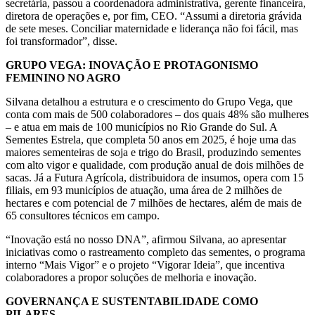
secretária, passou a coordenadora administrativa, gerente financeira,
diretora de operações e, por fim, CEO. “Assumi a diretoria grávida
de sete meses. Conciliar maternidade e liderança não foi fácil, mas
foi transformador”, disse.
GRUPO VEGA: INOVAÇÃO E PROTAGONISMO
FEMININO NO AGRO
Silvana detalhou a estrutura e o crescimento do Grupo Vega, que
conta com mais de 500 colaboradores – dos quais 48% são mulheres
– e atua em mais de 100 municípios no Rio Grande do Sul. A
Sementes Estrela, que completa 50 anos em 2025, é hoje uma das
maiores sementeiras de soja e trigo do Brasil, produzindo sementes
com alto vigor e qualidade, com produção anual de dois milhões de
sacas. Já a Futura Agrícola, distribuidora de insumos, opera com 15
filiais, em 93 municípios de atuação, uma área de 2 milhões de
hectares e com potencial de 7 milhões de hectares, além de mais de
65 consultores técnicos em campo.
“Inovação está no nosso DNA”, afirmou Silvana, ao apresentar
iniciativas como o rastreamento completo das sementes, o programa
interno “Mais Vigor” e o projeto “Vigorar Ideia”, que incentiva
colaboradores a propor soluções de melhoria e inovação.
GOVERNANÇA E SUSTENTABILIDADE COMO
PILARES