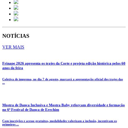
NOTÍCIAS
VER MAIS
Frinape 2026 apresenta os trajes da Corte e projeta edição histórica pelos 60
anos da feira
Coletiva de imprensa, no dia 7 de agosto, marcará a apresentação oficial dos trajes das
...
Mostra de Dança Inclusiva e Mostra Baby reforçam diversidade e formação
no 6º Festival de Dança de Erechim
Com inscrições e acesso gratuitos, modalidades valorizam a inclusão, incentivam os
primeiros ...