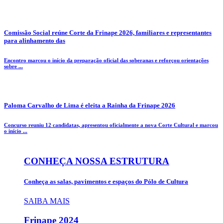
Comissão Social reúne Corte da Frinape 2026, familiares e representantes
para alinhamento das
Encontro marcou o início da preparação oficial das soberanas e reforçou orientações
sobre ...
Paloma Carvalho de Lima é eleita a Rainha da Frinape 2026
Concurso reuniu 12 candidatas, apresentou oficialmente a nova Corte Cultural e marcou
o início ...
CONHEÇA NOSSA ESTRUTURA
Conheça as salas, pavimentos e espaços do Pólo de Cultura
SAIBA MAIS
Frinape
2024