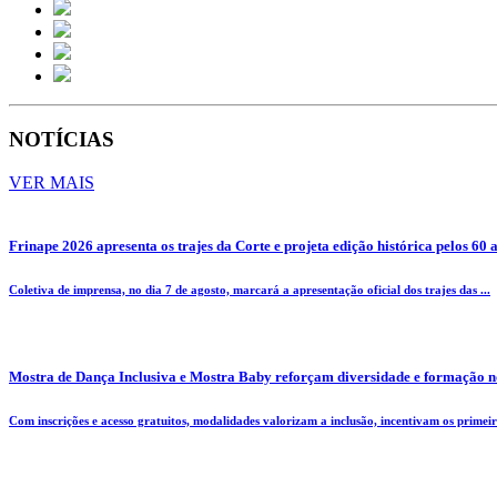
NOTÍCIAS
VER MAIS
Frinape 2026 apresenta os trajes da Corte e projeta edição histórica pelos 60 
Coletiva de imprensa, no dia 7 de agosto, marcará a apresentação oficial dos trajes das ...
Mostra de Dança Inclusiva e Mostra Baby reforçam diversidade e formação n
Com inscrições e acesso gratuitos, modalidades valorizam a inclusão, incentivam os primeiro