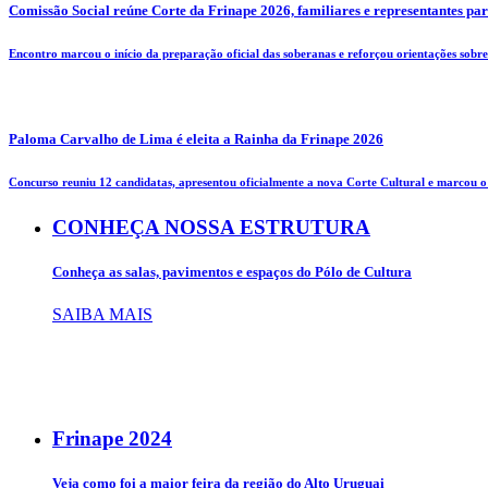
Comissão Social reúne Corte da Frinape 2026, familiares e representantes pa
Encontro marcou o início da preparação oficial das soberanas e reforçou orientações sobre 
Paloma Carvalho de Lima é eleita a Rainha da Frinape 2026
Concurso reuniu 12 candidatas, apresentou oficialmente a nova Corte Cultural e marcou o i
CONHEÇA NOSSA ESTRUTURA
Conheça as salas, pavimentos e espaços do Pólo de Cultura
SAIBA MAIS
Frinape
2024
Veja como foi a maior feira da região do Alto Uruguai