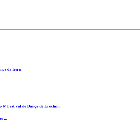
anos da feira
o 6º Festival de Dança de Erechim
s ...