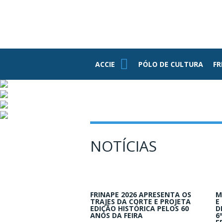
PE
ASSOCIADOS
FUNDAÇÃO
FEDERASUL
PARCEIROS
ACCIE
ACCIE
PÓLO DE CULTURA
FR
Associe-se
Benefícios
Conheça Nossa
Estrutura
Grupo RH
NOTÍCIAS
Informativos
Jovens
Empresários
FRINAPE 2026 APRESENTA OS
M
TRAJES DA CORTE E PROJETA
E
EDIÇÃO HISTÓRICA PELOS 60
D
ANOS DA FEIRA
6