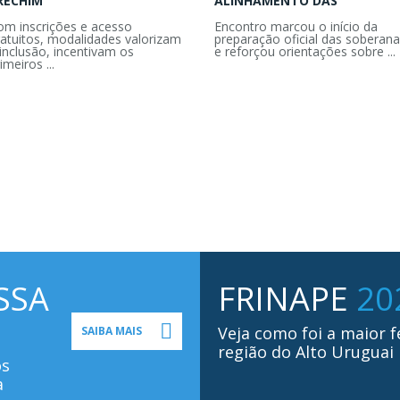
RECHIM
ALINHAMENTO DAS
om inscrições e acesso
Encontro marcou o início da
ratuitos, modalidades valorizam
preparação oficial das soberana
inclusão, incentivam os
e reforçou orientações sobre ...
imeiros ...
SSA
FRINAPE
20
Veja como foi a maior f
SAIBA MAIS
região do Alto Uruguai
os
a