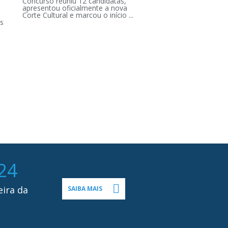
Concurso reuniu 12 candidatas,
apresentou oficialmente a nova
Corte Cultural e marcou o início ...
s
24
eira da
SAIBA MAIS