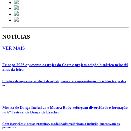
NOTÍCIAS
VER MAIS
Frinape 2026 apresenta os trajes da Corte e projeta edição histórica pelos 60
anos da feira
Coletiva de imprensa, no dia 7 de agosto, marcará a apresentação oficial dos trajes das
...
Mostra de Dança Inclusiva e Mostra Baby reforçam diversidade e formação
no 6º Festival de Dança de Erechim
Com inscrições e acesso gratuitos, modalidades valorizam a inclusão, incentivam os
primeiros ...