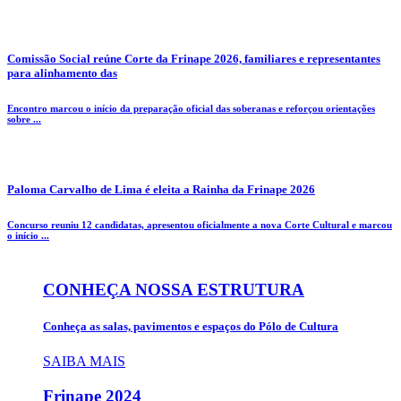
Comissão Social reúne Corte da Frinape 2026, familiares e representantes
para alinhamento das
Encontro marcou o início da preparação oficial das soberanas e reforçou orientações
sobre ...
Paloma Carvalho de Lima é eleita a Rainha da Frinape 2026
Concurso reuniu 12 candidatas, apresentou oficialmente a nova Corte Cultural e marcou
o início ...
CONHEÇA NOSSA ESTRUTURA
Conheça as salas, pavimentos e espaços do Pólo de Cultura
SAIBA MAIS
Frinape
2024