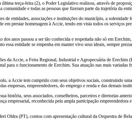
na última terça-feira (2), o Poder Legislativo realizou, através de pr
comunidade e todas as pessoas que fizeram parte da trajetória da enti
ntes de entidades, associações e instituições do município, a solenidade
e em prestar homenagem à Accie, tendo em vista todos os serviços pre
o dos anos passou a ser tão conhecida e respeitada não só em Erechim,
o essa entidade se empenha em manter vivo seus ideais, sempre prezan
 da Accie, a Feira Regional, Industrial e Agropecuária de Erechim (Fr
al para o funcionamento de Erechim. Sua atuação nas mais variadas fr
lo, a Accie tem cumprido com seus objetivos sociais, construindo uma t
das empresas, empreendedores, do emprego e renda e das demais institu
a história, seus associados, conselheiros, parceiros e diretorias anter
erança empresarial, reconhecida pela ampla participação empreendedora 
deri Oldra (PT), contou com apresentação cultural da Orquestra de Bela