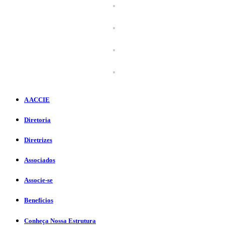
A ACCIE
Diretoria
Diretrizes
Associados
Associe-se
Benefícios
Conheça Nossa Estrutura