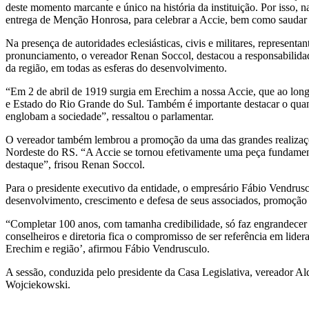
deste momento marcante e único na história da instituição. Por isso, 
entrega de Menção Honrosa, para celebrar a Accie, bem como saudar a 
Na presença de autoridades eclesiásticas, civis e militares, representa
pronunciamento, o vereador Renan Soccol, destacou a responsabilidad
da região, em todas as esferas do desenvolvimento.
“Em 2 de abril de 1919 surgia em Erechim a nossa Accie, que ao long
e Estado do Rio Grande do Sul. Também é importante destacar o quant
englobam a sociedade”, ressaltou o parlamentar.
O vereador também lembrou a promoção da uma das grandes realizações
Nordeste do RS. “A Accie se tornou efetivamente uma peça fundament
destaque”, frisou Renan Soccol.
Para o presidente executivo da entidade, o empresário Fábio Vendrusco
desenvolvimento, crescimento e defesa de seus associados, promoção 
“Completar 100 anos, com tamanha credibilidade, só faz engrandecer su
conselheiros e diretoria fica o compromisso de ser referência em lid
Erechim e região’, afirmou Fábio Vendrusculo.
A sessão, conduzida pelo presidente da Casa Legislativa, vereador Al
Wojciekowski.