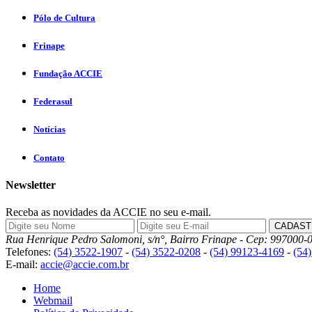
Pólo de Cultura
Frinape
Fundação ACCIE
Federasul
Notícias
Contato
Newsletter
Receba as novidades da ACCIE no seu e-mail.
Rua Henrique Pedro Salomoni, s/n°, Bairro Frinape - Cep: 997000-0
Telefones:
(54) 3522-1907
-
(54) 3522-0208
-
(54) 99123-4169
-
(54
E-mail:
accie@accie.com.br
Home
Webmail