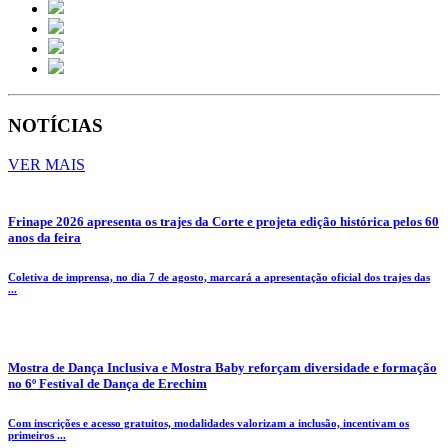
NOTÍCIAS
VER MAIS
Frinape 2026 apresenta os trajes da Corte e projeta edição histórica pelos 60
anos da feira
Coletiva de imprensa, no dia 7 de agosto, marcará a apresentação oficial dos trajes das
...
Mostra de Dança Inclusiva e Mostra Baby reforçam diversidade e formação
no 6º Festival de Dança de Erechim
Com inscrições e acesso gratuitos, modalidades valorizam a inclusão, incentivam os
primeiros ...