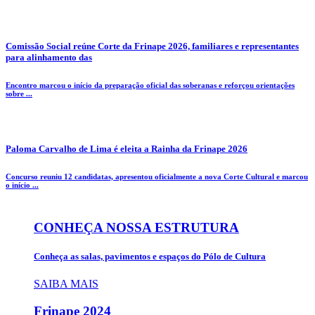
Comissão Social reúne Corte da Frinape 2026, familiares e representantes
para alinhamento das
Encontro marcou o início da preparação oficial das soberanas e reforçou orientações
sobre ...
Paloma Carvalho de Lima é eleita a Rainha da Frinape 2026
Concurso reuniu 12 candidatas, apresentou oficialmente a nova Corte Cultural e marcou
o início ...
CONHEÇA NOSSA ESTRUTURA
Conheça as salas, pavimentos e espaços do Pólo de Cultura
SAIBA MAIS
Frinape
2024