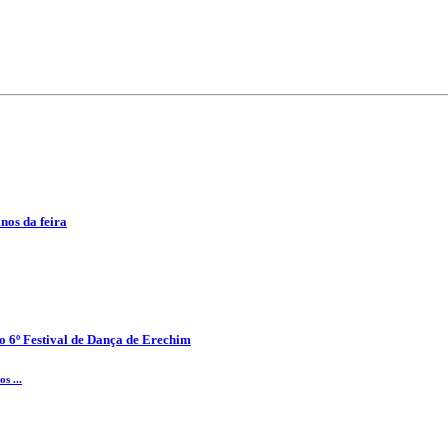
anos da feira
o 6º Festival de Dança de Erechim
s ...