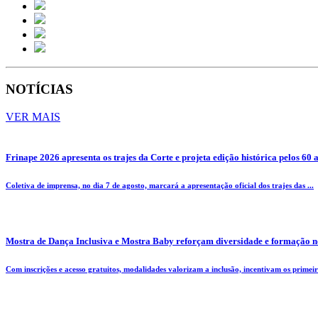
NOTÍCIAS
VER MAIS
Frinape 2026 apresenta os trajes da Corte e projeta edição histórica pelos 60 
Coletiva de imprensa, no dia 7 de agosto, marcará a apresentação oficial dos trajes das ...
Mostra de Dança Inclusiva e Mostra Baby reforçam diversidade e formação n
Com inscrições e acesso gratuitos, modalidades valorizam a inclusão, incentivam os primeiro