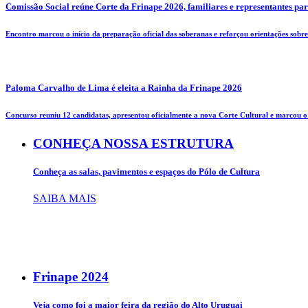
Comissão Social reúne Corte da Frinape 2026, familiares e representantes pa
Encontro marcou o início da preparação oficial das soberanas e reforçou orientações sobre 
Paloma Carvalho de Lima é eleita a Rainha da Frinape 2026
Concurso reuniu 12 candidatas, apresentou oficialmente a nova Corte Cultural e marcou o i
CONHEÇA NOSSA ESTRUTURA
Conheça as salas, pavimentos e espaços do Pólo de Cultura
SAIBA MAIS
Frinape
2024
Veja como foi a maior feira da região do Alto Uruguai