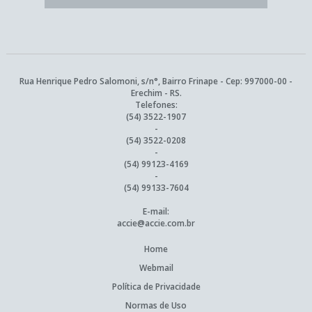
Rua Henrique Pedro Salomoni, s/n°, Bairro Frinape - Cep: 997000-00 -
Erechim - RS.
Telefones:
(54) 3522-1907
-
(54) 3522-0208
-
(54) 99123-4169
-
(54) 99133-7604
E-mail:
accie@accie.com.br
Home
Webmail
Política de Privacidade
Normas de Uso