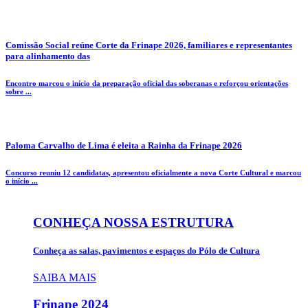
Comissão Social reúne Corte da Frinape 2026, familiares e representantes
para alinhamento das
Encontro marcou o início da preparação oficial das soberanas e reforçou orientações
sobre ...
Paloma Carvalho de Lima é eleita a Rainha da Frinape 2026
Concurso reuniu 12 candidatas, apresentou oficialmente a nova Corte Cultural e marcou
o início ...
CONHEÇA NOSSA ESTRUTURA
Conheça as salas, pavimentos e espaços do Pólo de Cultura
SAIBA MAIS
Frinape
2024