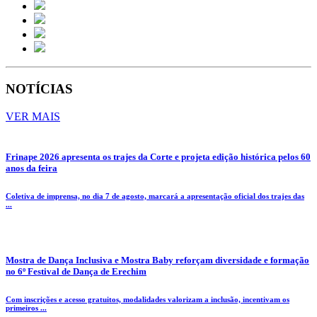
NOTÍCIAS
VER MAIS
Frinape 2026 apresenta os trajes da Corte e projeta edição histórica pelos 60
anos da feira
Coletiva de imprensa, no dia 7 de agosto, marcará a apresentação oficial dos trajes das
...
Mostra de Dança Inclusiva e Mostra Baby reforçam diversidade e formação
no 6º Festival de Dança de Erechim
Com inscrições e acesso gratuitos, modalidades valorizam a inclusão, incentivam os
primeiros ...