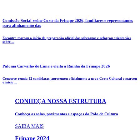
Comissão Social reúne Corte da Frinape 2026, familiares e representantes
para alinhamento das
Encontro marcou o início da preparação oficial das soberanas e reforçou orientações
sobre ...
Paloma Carvalho de Lima é eleita a Rainha da Frinape 2026
Concurso reuniu 12 candidatas, apresentou oficialmente a nova Corte Cultural e marcou
o início ...
CONHEÇA NOSSA ESTRUTURA
Conheça as salas, pavimentos e espaços do Pólo de Cultura
SAIBA MAIS
Frinape
2024