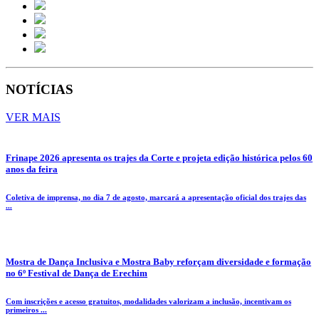
NOTÍCIAS
VER MAIS
Frinape 2026 apresenta os trajes da Corte e projeta edição histórica pelos 60
anos da feira
Coletiva de imprensa, no dia 7 de agosto, marcará a apresentação oficial dos trajes das
...
Mostra de Dança Inclusiva e Mostra Baby reforçam diversidade e formação
no 6º Festival de Dança de Erechim
Com inscrições e acesso gratuitos, modalidades valorizam a inclusão, incentivam os
primeiros ...