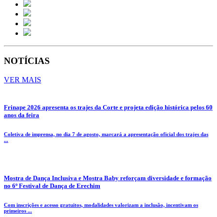
NOTÍCIAS
VER MAIS
Frinape 2026 apresenta os trajes da Corte e projeta edição histórica pelos 60
anos da feira
Coletiva de imprensa, no dia 7 de agosto, marcará a apresentação oficial dos trajes das
...
Mostra de Dança Inclusiva e Mostra Baby reforçam diversidade e formação
no 6º Festival de Dança de Erechim
Com inscrições e acesso gratuitos, modalidades valorizam a inclusão, incentivam os
primeiros ...