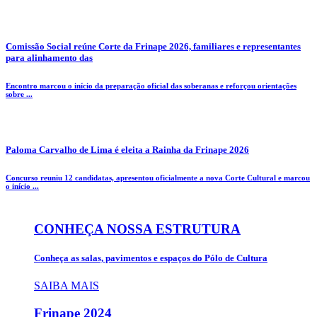
Comissão Social reúne Corte da Frinape 2026, familiares e representantes
para alinhamento das
Encontro marcou o início da preparação oficial das soberanas e reforçou orientações
sobre ...
Paloma Carvalho de Lima é eleita a Rainha da Frinape 2026
Concurso reuniu 12 candidatas, apresentou oficialmente a nova Corte Cultural e marcou
o início ...
CONHEÇA NOSSA ESTRUTURA
Conheça as salas, pavimentos e espaços do Pólo de Cultura
SAIBA MAIS
Frinape
2024