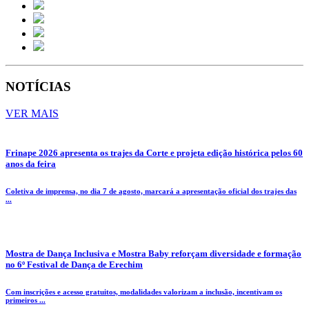
NOTÍCIAS
VER MAIS
Frinape 2026 apresenta os trajes da Corte e projeta edição histórica pelos 60
anos da feira
Coletiva de imprensa, no dia 7 de agosto, marcará a apresentação oficial dos trajes das
...
Mostra de Dança Inclusiva e Mostra Baby reforçam diversidade e formação
no 6º Festival de Dança de Erechim
Com inscrições e acesso gratuitos, modalidades valorizam a inclusão, incentivam os
primeiros ...