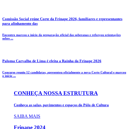
Comissão Social reúne Corte da Frinape 2026, familiares e representantes
para alinhamento das
Encontro marcou o início da preparação oficial das soberanas e reforçou orientações
sobre ...
Paloma Carvalho de Lima é eleita a Rainha da Frinape 2026
Concurso reuniu 12 candidatas, apresentou oficialmente a nova Corte Cultural e marcou
o início ...
CONHEÇA NOSSA ESTRUTURA
Conheça as salas, pavimentos e espaços do Pólo de Cultura
SAIBA MAIS
Frinape
2024