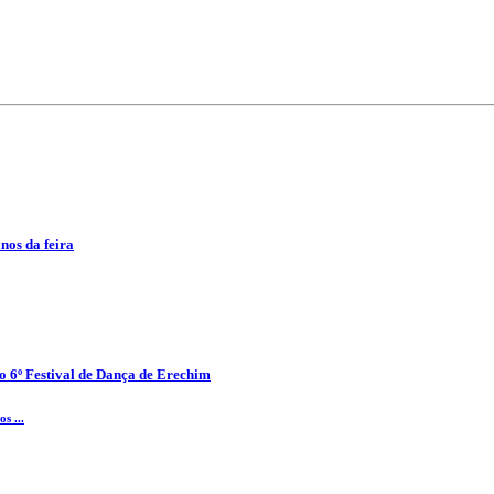
anos da feira
o 6º Festival de Dança de Erechim
s ...