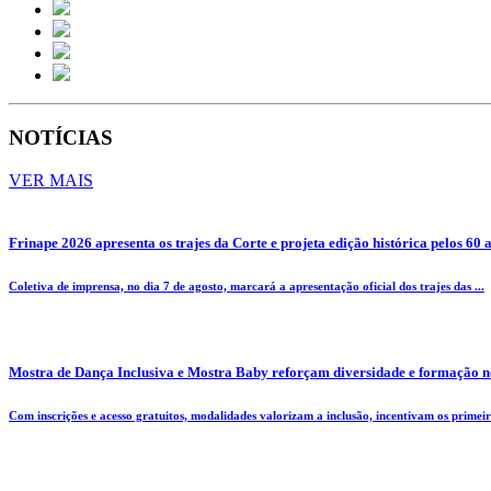
NOTÍCIAS
VER MAIS
Frinape 2026 apresenta os trajes da Corte e projeta edição histórica pelos 60 
Coletiva de imprensa, no dia 7 de agosto, marcará a apresentação oficial dos trajes das ...
Mostra de Dança Inclusiva e Mostra Baby reforçam diversidade e formação n
Com inscrições e acesso gratuitos, modalidades valorizam a inclusão, incentivam os primeiro