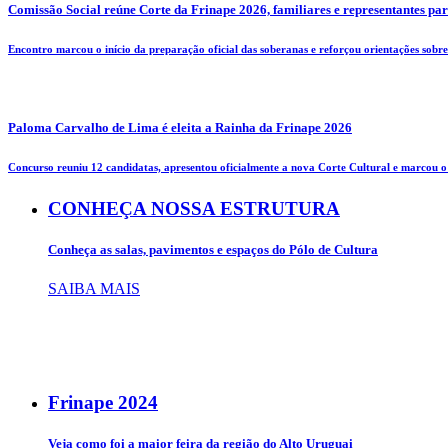
Comissão Social reúne Corte da Frinape 2026, familiares e representantes pa
Encontro marcou o início da preparação oficial das soberanas e reforçou orientações sobre 
Paloma Carvalho de Lima é eleita a Rainha da Frinape 2026
Concurso reuniu 12 candidatas, apresentou oficialmente a nova Corte Cultural e marcou o i
CONHEÇA NOSSA ESTRUTURA
Conheça as salas, pavimentos e espaços do Pólo de Cultura
SAIBA MAIS
Frinape
2024
Veja como foi a maior feira da região do Alto Uruguai