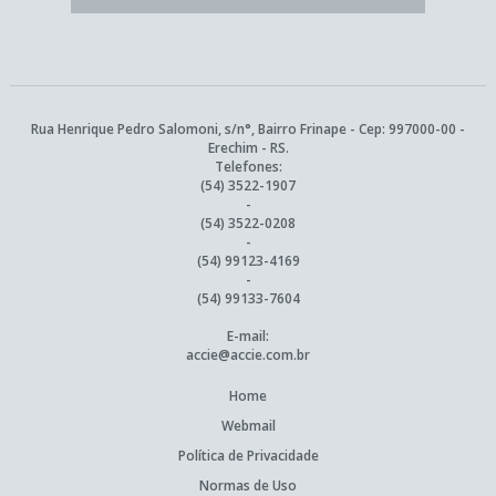
Rua Henrique Pedro Salomoni, s/n°, Bairro Frinape - Cep: 997000-00 -
Erechim - RS.
Telefones:
(54) 3522-1907
-
(54) 3522-0208
-
(54) 99123-4169
-
(54) 99133-7604
E-mail:
accie@accie.com.br
Home
Webmail
Política de Privacidade
Normas de Uso