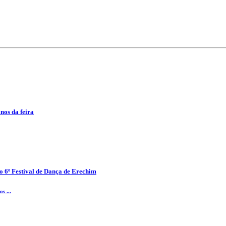
anos da feira
o 6º Festival de Dança de Erechim
s ...