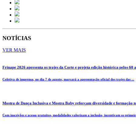
NOTÍCIAS
VER MAIS
Frinape 2026 apresenta os trajes da Corte e projeta edição histórica pelos 60 
Coletiva de imprensa, no dia 7 de agosto, marcará a apresentação oficial dos trajes das ...
Mostra de Dança Inclusiva e Mostra Baby reforçam diversidade e formação n
Com inscrições e acesso gratuitos, modalidades valorizam a inclusão, incentivam os primeiro