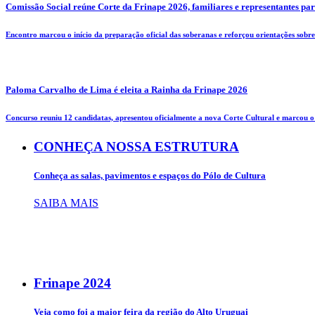
Comissão Social reúne Corte da Frinape 2026, familiares e representantes pa
Encontro marcou o início da preparação oficial das soberanas e reforçou orientações sobre 
Paloma Carvalho de Lima é eleita a Rainha da Frinape 2026
Concurso reuniu 12 candidatas, apresentou oficialmente a nova Corte Cultural e marcou o i
CONHEÇA NOSSA ESTRUTURA
Conheça as salas, pavimentos e espaços do Pólo de Cultura
SAIBA MAIS
Frinape
2024
Veja como foi a maior feira da região do Alto Uruguai