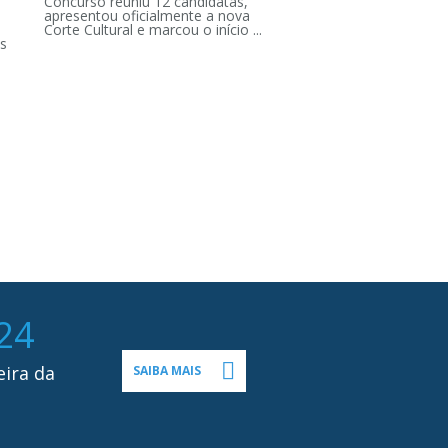
Concurso reuniu 12 candidatas,
apresentou oficialmente a nova
Corte Cultural e marcou o início ...
s
24
eira da
SAIBA MAIS