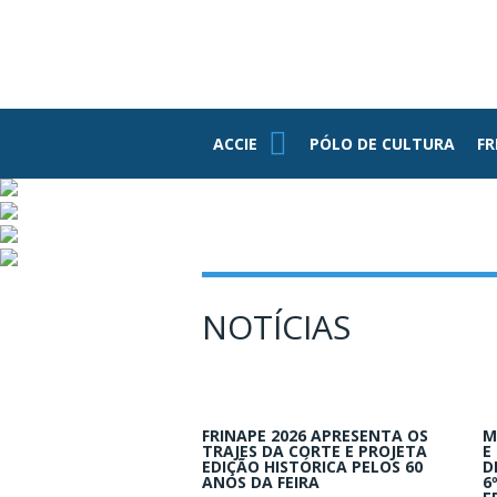
PE
ASSOCIADOS
FUNDAÇÃO
FEDERASUL
PARCEIROS
ACCIE
ACCIE
PÓLO DE CULTURA
FR
Associe-se
Benefícios
Conheça Nossa
Estrutura
Grupo RH
NOTÍCIAS
Informativos
Jovens
Empresários
FRINAPE 2026 APRESENTA OS
M
TRAJES DA CORTE E PROJETA
E
EDIÇÃO HISTÓRICA PELOS 60
D
ANOS DA FEIRA
6