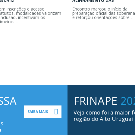
RECHIM
ALINHAMENTO DAS
om inscrições e acesso
Encontro marcou o início da
ratuitos, modalidades valorizam
preparação oficial das soberana
inclusão, incentivam os
e reforçou orientações sobre ...
imeiros ...
SSA
FRINAPE
20
Veja como foi a maior f
SAIBA MAIS
região do Alto Uruguai
os
a