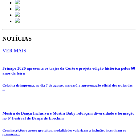
NOTÍCIAS
VER MAIS
Frinape 2026 apresenta os trajes da Corte e projeta edição histórica pelos 60
anos da feira
Coletiva de imprensa, no dia 7 de agosto, marcará a apresentação oficial dos trajes das
...
Mostra de Dança Inclusiva e Mostra Baby reforçam diversidade e formação
no 6º Festival de Dança de Erechim
Com inscrições e acesso gratuitos, modalidades valorizam a inclusão, incentivam os
primeiros ...