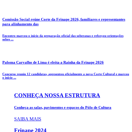
Comissão Social reúne Corte da Frinape 2026, familiares e representantes
para alinhamento das
Encontro marcou o início da preparação oficial das soberanas e reforçou orientações
sobre ...
Paloma Carvalho de Lima é eleita a Rainha da Frinape 2026
Concurso reuniu 12 candidatas, apresentou oficialmente a nova Corte Cultural e marcou
o início ...
CONHEÇA NOSSA ESTRUTURA
Conheça as salas, pavimentos e espaços do Pólo de Cultura
SAIBA MAIS
Frinape
2024