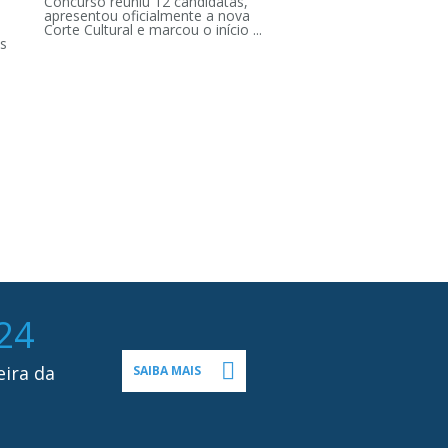
Concurso reuniu 12 candidatas,
apresentou oficialmente a nova
Corte Cultural e marcou o início ...
s
24
eira da
SAIBA MAIS