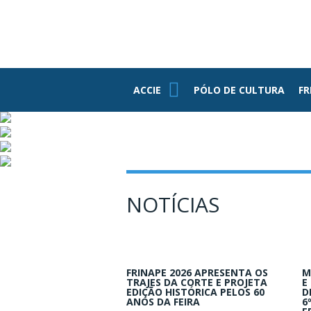
PE
ASSOCIADOS
FUNDAÇÃO
FEDERASUL
PARCEIROS
ACCIE
ACCIE
PÓLO DE CULTURA
FR
Associe-se
Benefícios
Conheça Nossa
Estrutura
Grupo RH
NOTÍCIAS
Informativos
Jovens
Empresários
FRINAPE 2026 APRESENTA OS
M
TRAJES DA CORTE E PROJETA
E
EDIÇÃO HISTÓRICA PELOS 60
D
ANOS DA FEIRA
6