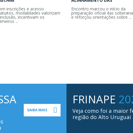
RECHIM
ALINHAMENTO DAS
om inscrições e acesso
Encontro marcou o início da
ratuitos, modalidades valorizam
preparação oficial das soberana
inclusão, incentivam os
e reforçou orientações sobre ...
imeiros ...
SSA
FRINAPE
20
Veja como foi a maior f
SAIBA MAIS
região do Alto Uruguai
os
a