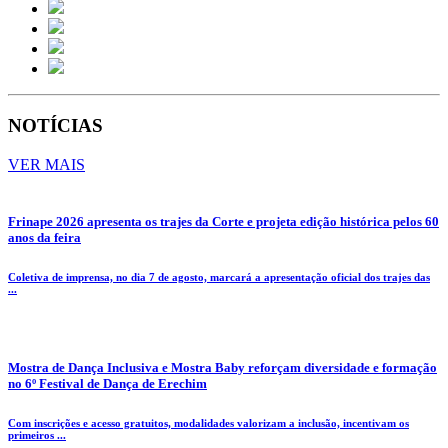
NOTÍCIAS
VER MAIS
Frinape 2026 apresenta os trajes da Corte e projeta edição histórica pelos 60
anos da feira
Coletiva de imprensa, no dia 7 de agosto, marcará a apresentação oficial dos trajes das
...
Mostra de Dança Inclusiva e Mostra Baby reforçam diversidade e formação
no 6º Festival de Dança de Erechim
Com inscrições e acesso gratuitos, modalidades valorizam a inclusão, incentivam os
primeiros ...