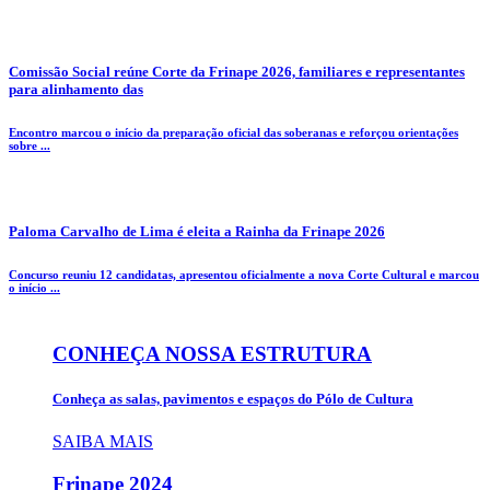
Comissão Social reúne Corte da Frinape 2026, familiares e representantes
para alinhamento das
Encontro marcou o início da preparação oficial das soberanas e reforçou orientações
sobre ...
Paloma Carvalho de Lima é eleita a Rainha da Frinape 2026
Concurso reuniu 12 candidatas, apresentou oficialmente a nova Corte Cultural e marcou
o início ...
CONHEÇA NOSSA ESTRUTURA
Conheça as salas, pavimentos e espaços do Pólo de Cultura
SAIBA MAIS
Frinape
2024