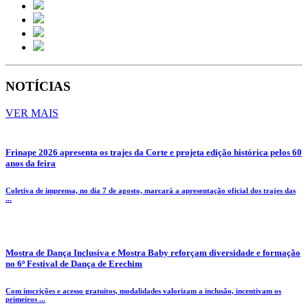
NOTÍCIAS
VER MAIS
Frinape 2026 apresenta os trajes da Corte e projeta edição histórica pelos 60
anos da feira
Coletiva de imprensa, no dia 7 de agosto, marcará a apresentação oficial dos trajes das
...
Mostra de Dança Inclusiva e Mostra Baby reforçam diversidade e formação
no 6º Festival de Dança de Erechim
Com inscrições e acesso gratuitos, modalidades valorizam a inclusão, incentivam os
primeiros ...