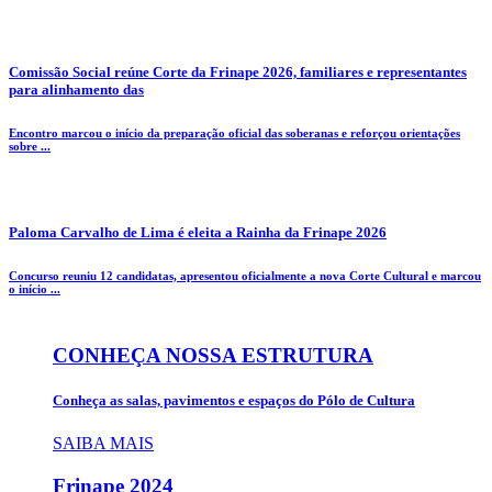
Comissão Social reúne Corte da Frinape 2026, familiares e representantes
para alinhamento das
Encontro marcou o início da preparação oficial das soberanas e reforçou orientações
sobre ...
Paloma Carvalho de Lima é eleita a Rainha da Frinape 2026
Concurso reuniu 12 candidatas, apresentou oficialmente a nova Corte Cultural e marcou
o início ...
CONHEÇA NOSSA ESTRUTURA
Conheça as salas, pavimentos e espaços do Pólo de Cultura
SAIBA MAIS
Frinape
2024