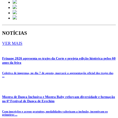
NOTÍCIAS
VER MAIS
Frinape 2026 apresenta os trajes da Corte e projeta edição histórica pelos 60
anos da feira
Coletiva de imprensa, no dia 7 de agosto, marcará a apresentação oficial dos trajes das
...
Mostra de Dança Inclusiva e Mostra Baby reforçam diversidade e formação
no 6º Festival de Dança de Erechim
Com inscrições e acesso gratuitos, modalidades valorizam a inclusão, incentivam os
primeiros ...