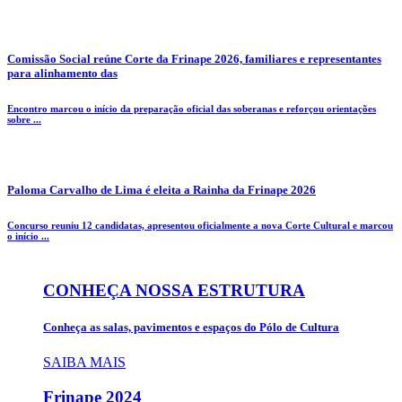
Comissão Social reúne Corte da Frinape 2026, familiares e representantes
para alinhamento das
Encontro marcou o início da preparação oficial das soberanas e reforçou orientações
sobre ...
Paloma Carvalho de Lima é eleita a Rainha da Frinape 2026
Concurso reuniu 12 candidatas, apresentou oficialmente a nova Corte Cultural e marcou
o início ...
CONHEÇA NOSSA ESTRUTURA
Conheça as salas, pavimentos e espaços do Pólo de Cultura
SAIBA MAIS
Frinape
2024