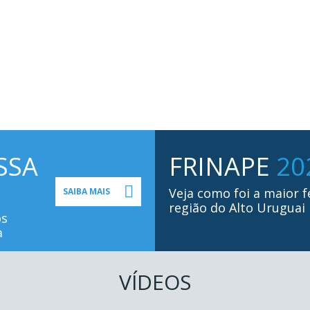
SSA
FRINAPE
20
Veja como foi a maior f
SAIBA MAIS
região do Alto Uruguai
os
a
VÍDEOS