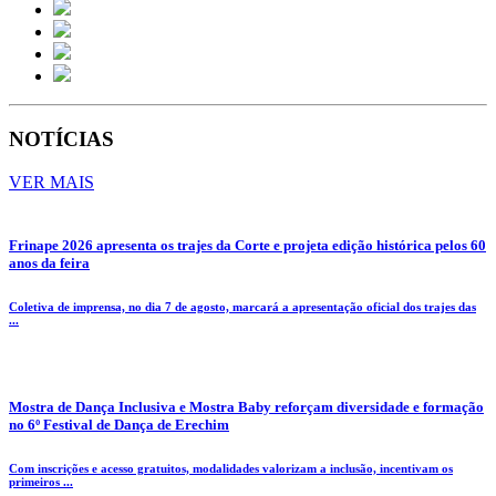
NOTÍCIAS
VER MAIS
Frinape 2026 apresenta os trajes da Corte e projeta edição histórica pelos 60
anos da feira
Coletiva de imprensa, no dia 7 de agosto, marcará a apresentação oficial dos trajes das
...
Mostra de Dança Inclusiva e Mostra Baby reforçam diversidade e formação
no 6º Festival de Dança de Erechim
Com inscrições e acesso gratuitos, modalidades valorizam a inclusão, incentivam os
primeiros ...