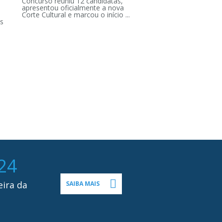
Concurso reuniu 12 candidatas,
apresentou oficialmente a nova
Corte Cultural e marcou o início ...
s
24
eira da
SAIBA MAIS