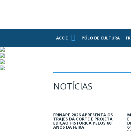
PE
ASSOCIADOS
FUNDAÇÃO
FEDERASUL
PARCEIROS
ACCIE
ACCIE
PÓLO DE CULTURA
FR
Associe-se
Benefícios
Conheça Nossa
Estrutura
Grupo RH
NOTÍCIAS
Informativos
Jovens
Empresários
FRINAPE 2026 APRESENTA OS
M
TRAJES DA CORTE E PROJETA
E
EDIÇÃO HISTÓRICA PELOS 60
D
ANOS DA FEIRA
6