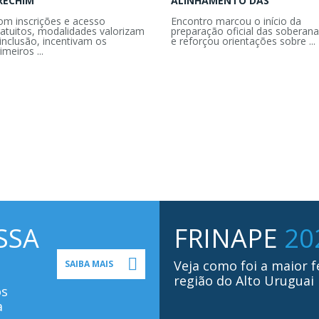
RECHIM
ALINHAMENTO DAS
om inscrições e acesso
Encontro marcou o início da
ratuitos, modalidades valorizam
preparação oficial das soberana
inclusão, incentivam os
e reforçou orientações sobre ...
imeiros ...
SSA
FRINAPE
20
Veja como foi a maior f
SAIBA MAIS
região do Alto Uruguai
os
a