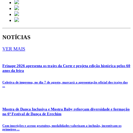
NOTÍCIAS
VER MAIS
Frinape 2026 apresenta os trajes da Corte e projeta edição histórica pelos 60
anos da feira
Coletiva de imprensa, no dia 7 de agosto, marcará a apresentação oficial dos trajes das
...
Mostra de Dança Inclusiva e Mostra Baby reforçam diversidade e formação
no 6º Festival de Dança de Erechim
Com inscrições e acesso gratuitos, modalidades valorizam a inclusão, incentivam os
primeiros ...