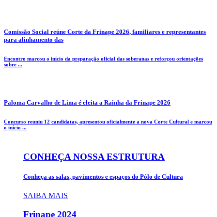
Comissão Social reúne Corte da Frinape 2026, familiares e representantes
para alinhamento das
Encontro marcou o início da preparação oficial das soberanas e reforçou orientações
sobre ...
Paloma Carvalho de Lima é eleita a Rainha da Frinape 2026
Concurso reuniu 12 candidatas, apresentou oficialmente a nova Corte Cultural e marcou
o início ...
CONHEÇA NOSSA ESTRUTURA
Conheça as salas, pavimentos e espaços do Pólo de Cultura
SAIBA MAIS
Frinape
2024