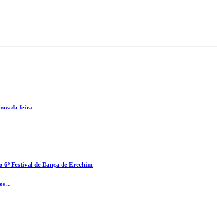
anos da feira
o 6º Festival de Dança de Erechim
s ...