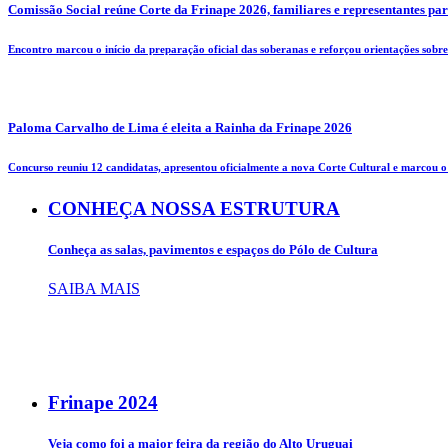
Comissão Social reúne Corte da Frinape 2026, familiares e representantes pa
Encontro marcou o início da preparação oficial das soberanas e reforçou orientações sobre 
Paloma Carvalho de Lima é eleita a Rainha da Frinape 2026
Concurso reuniu 12 candidatas, apresentou oficialmente a nova Corte Cultural e marcou o i
CONHEÇA NOSSA ESTRUTURA
Conheça as salas, pavimentos e espaços do Pólo de Cultura
SAIBA MAIS
Frinape
2024
Veja como foi a maior feira da região do Alto Uruguai