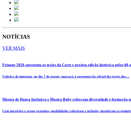
NOTÍCIAS
VER MAIS
Frinape 2026 apresenta os trajes da Corte e projeta edição histórica pelos 60 
Coletiva de imprensa, no dia 7 de agosto, marcará a apresentação oficial dos trajes das ...
Mostra de Dança Inclusiva e Mostra Baby reforçam diversidade e formação n
Com inscrições e acesso gratuitos, modalidades valorizam a inclusão, incentivam os primeiro