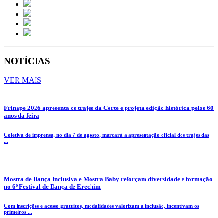
NOTÍCIAS
VER MAIS
Frinape 2026 apresenta os trajes da Corte e projeta edição histórica pelos 60
anos da feira
Coletiva de imprensa, no dia 7 de agosto, marcará a apresentação oficial dos trajes das
...
Mostra de Dança Inclusiva e Mostra Baby reforçam diversidade e formação
no 6º Festival de Dança de Erechim
Com inscrições e acesso gratuitos, modalidades valorizam a inclusão, incentivam os
primeiros ...