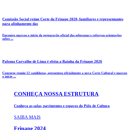
Comissão Social reúne Corte da Frinape 2026, familiares e representantes
para alinhamento das
Encontro marcou o início da preparação oficial das soberanas e reforçou orientações
sobre ...
Paloma Carvalho de Lima é eleita a Rainha da Frinape 2026
Concurso reuniu 12 candidatas, apresentou oficialmente a nova Corte Cultural e marcou
o início ...
CONHEÇA NOSSA ESTRUTURA
Conheça as salas, pavimentos e espaços do Pólo de Cultura
SAIBA MAIS
Frinape
2024