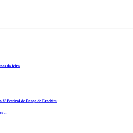
anos da feira
o 6º Festival de Dança de Erechim
s ...