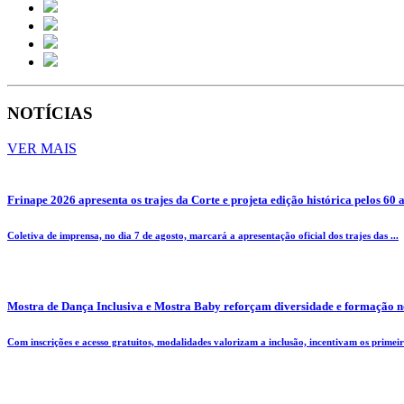
NOTÍCIAS
VER MAIS
Frinape 2026 apresenta os trajes da Corte e projeta edição histórica pelos 60 
Coletiva de imprensa, no dia 7 de agosto, marcará a apresentação oficial dos trajes das ...
Mostra de Dança Inclusiva e Mostra Baby reforçam diversidade e formação n
Com inscrições e acesso gratuitos, modalidades valorizam a inclusão, incentivam os primeiro