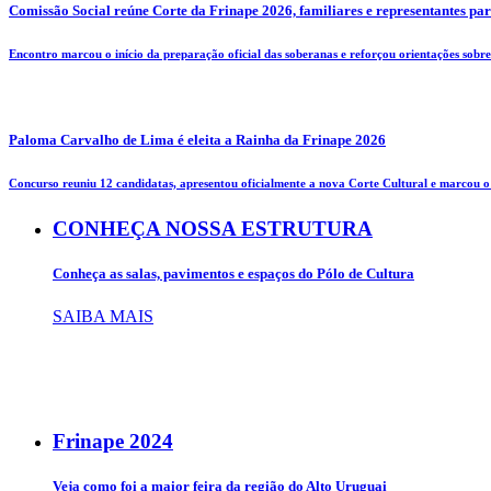
Comissão Social reúne Corte da Frinape 2026, familiares e representantes pa
Encontro marcou o início da preparação oficial das soberanas e reforçou orientações sobre 
Paloma Carvalho de Lima é eleita a Rainha da Frinape 2026
Concurso reuniu 12 candidatas, apresentou oficialmente a nova Corte Cultural e marcou o i
CONHEÇA NOSSA ESTRUTURA
Conheça as salas, pavimentos e espaços do Pólo de Cultura
SAIBA MAIS
Frinape
2024
Veja como foi a maior feira da região do Alto Uruguai