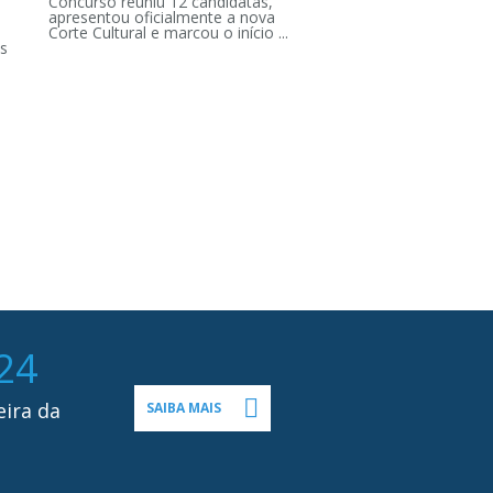
Concurso reuniu 12 candidatas,
apresentou oficialmente a nova
Corte Cultural e marcou o início ...
s
24
eira da
SAIBA MAIS