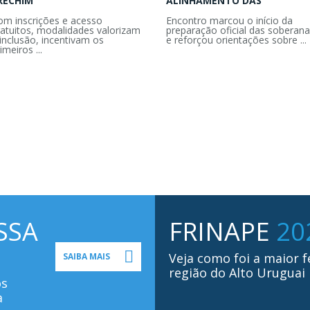
RECHIM
ALINHAMENTO DAS
om inscrições e acesso
Encontro marcou o início da
ratuitos, modalidades valorizam
preparação oficial das soberana
inclusão, incentivam os
e reforçou orientações sobre ...
imeiros ...
SSA
FRINAPE
20
Veja como foi a maior f
SAIBA MAIS
região do Alto Uruguai
os
a