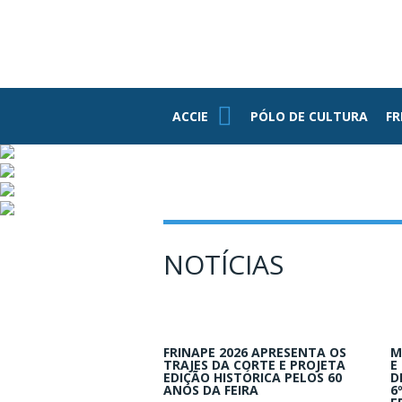
PE
ASSOCIADOS
FUNDAÇÃO
FEDERASUL
PARCEIROS
ACCIE
ACCIE
PÓLO DE CULTURA
FR
Associe-se
Benefícios
Conheça Nossa
Estrutura
Grupo RH
NOTÍCIAS
Informativos
Jovens
Empresários
FRINAPE 2026 APRESENTA OS
M
TRAJES DA CORTE E PROJETA
E
EDIÇÃO HISTÓRICA PELOS 60
D
ANOS DA FEIRA
6