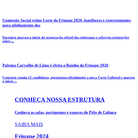
Comissão Social reúne Corte da Frinape 2026, familiares e representantes
para alinhamento das
Encontro marcou o início da preparação oficial das soberanas e reforçou orientações
sobre ...
Paloma Carvalho de Lima é eleita a Rainha da Frinape 2026
Concurso reuniu 12 candidatas, apresentou oficialmente a nova Corte Cultural e marcou
o início ...
CONHEÇA NOSSA ESTRUTURA
Conheça as salas, pavimentos e espaços do Pólo de Cultura
SAIBA MAIS
Frinape
2024