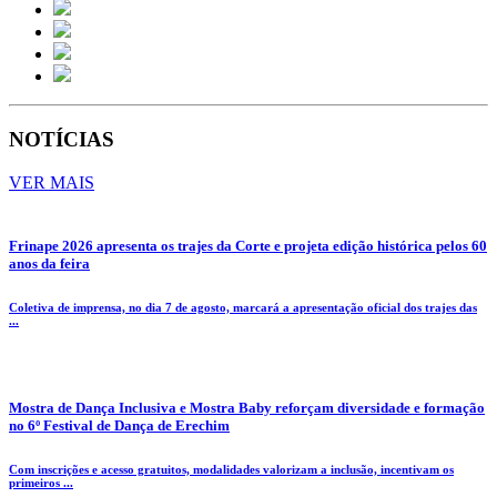
NOTÍCIAS
VER MAIS
Frinape 2026 apresenta os trajes da Corte e projeta edição histórica pelos 60
anos da feira
Coletiva de imprensa, no dia 7 de agosto, marcará a apresentação oficial dos trajes das
...
Mostra de Dança Inclusiva e Mostra Baby reforçam diversidade e formação
no 6º Festival de Dança de Erechim
Com inscrições e acesso gratuitos, modalidades valorizam a inclusão, incentivam os
primeiros ...