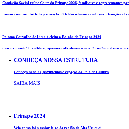
Comissão Social reúne Corte da Frinape 2026, familiares e representantes pa
Encontro marcou o início da preparação oficial das soberanas e reforçou orientações sobre 
Paloma Carvalho de Lima é eleita a Rainha da Frinape 2026
Concurso reuniu 12 candidatas, apresentou oficialmente a nova Corte Cultural e marcou o i
CONHEÇA NOSSA ESTRUTURA
Conheça as salas, pavimentos e espaços do Pólo de Cultura
SAIBA MAIS
Frinape
2024
Veja como foi a maior feira da região do Alto Uruguai