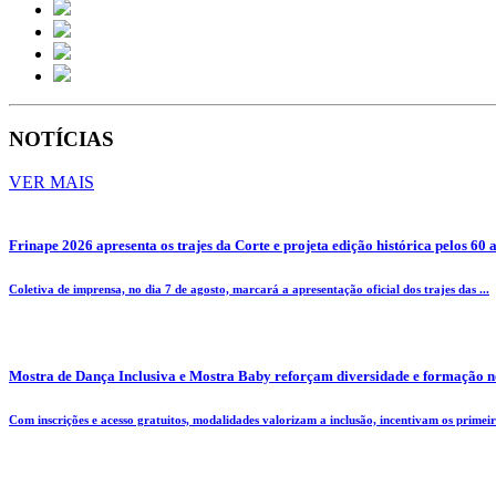
NOTÍCIAS
VER MAIS
Frinape 2026 apresenta os trajes da Corte e projeta edição histórica pelos 60 
Coletiva de imprensa, no dia 7 de agosto, marcará a apresentação oficial dos trajes das ...
Mostra de Dança Inclusiva e Mostra Baby reforçam diversidade e formação n
Com inscrições e acesso gratuitos, modalidades valorizam a inclusão, incentivam os primeiro