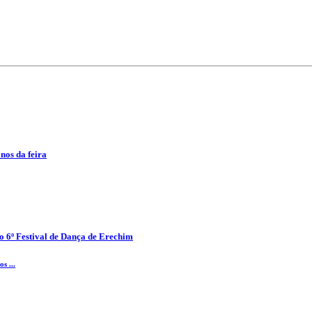
anos da feira
o 6º Festival de Dança de Erechim
s ...