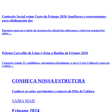
Comissão Social reúne Corte da Frinape 2026, familiares e representantes
para alinhamento das
Encontro marcou o início da preparação oficial das soberanas e reforçou orientações
sobre ...
Paloma Carvalho de Lima é eleita a Rainha da Frinape 2026
Concurso reuniu 12 candidatas, apresentou oficialmente a nova Corte Cultural e marcou
o início ...
CONHEÇA NOSSA ESTRUTURA
Conheça as salas, pavimentos e espaços do Pólo de Cultura
SAIBA MAIS
Frinape
2024