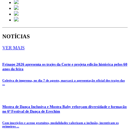
NOTÍCIAS
VER MAIS
Frinape 2026 apresenta os trajes da Corte e projeta edição histórica pelos 60
anos da feira
Coletiva de imprensa, no dia 7 de agosto, marcará a apresentação oficial dos trajes das
...
Mostra de Dança Inclusiva e Mostra Baby reforçam diversidade e formação
no 6º Festival de Dança de Erechim
Com inscrições e acesso gratuitos, modalidades valorizam a inclusão, incentivam os
primeiros ...