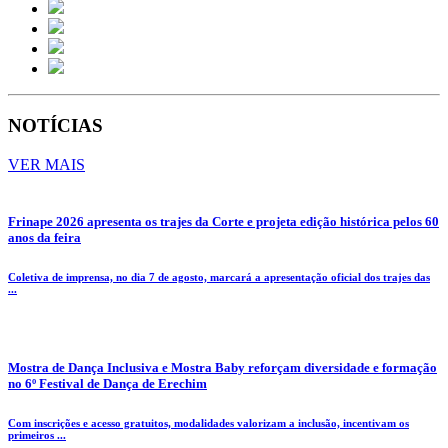
NOTÍCIAS
VER MAIS
Frinape 2026 apresenta os trajes da Corte e projeta edição histórica pelos 60
anos da feira
Coletiva de imprensa, no dia 7 de agosto, marcará a apresentação oficial dos trajes das
...
Mostra de Dança Inclusiva e Mostra Baby reforçam diversidade e formação
no 6º Festival de Dança de Erechim
Com inscrições e acesso gratuitos, modalidades valorizam a inclusão, incentivam os
primeiros ...