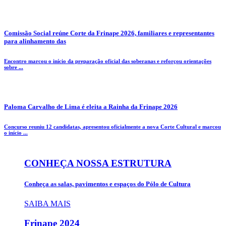
Comissão Social reúne Corte da Frinape 2026, familiares e representantes
para alinhamento das
Encontro marcou o início da preparação oficial das soberanas e reforçou orientações
sobre ...
Paloma Carvalho de Lima é eleita a Rainha da Frinape 2026
Concurso reuniu 12 candidatas, apresentou oficialmente a nova Corte Cultural e marcou
o início ...
CONHEÇA NOSSA ESTRUTURA
Conheça as salas, pavimentos e espaços do Pólo de Cultura
SAIBA MAIS
Frinape
2024