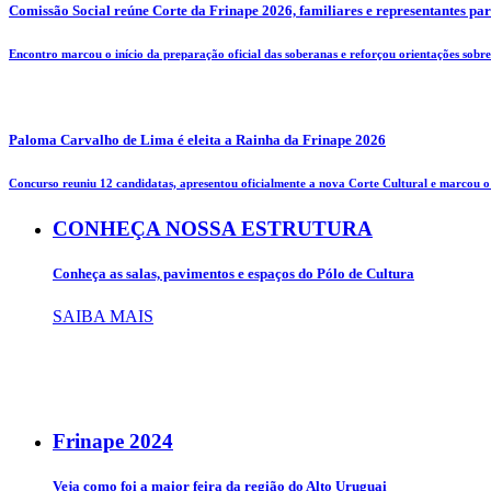
Comissão Social reúne Corte da Frinape 2026, familiares e representantes pa
Encontro marcou o início da preparação oficial das soberanas e reforçou orientações sobre 
Paloma Carvalho de Lima é eleita a Rainha da Frinape 2026
Concurso reuniu 12 candidatas, apresentou oficialmente a nova Corte Cultural e marcou o i
CONHEÇA NOSSA ESTRUTURA
Conheça as salas, pavimentos e espaços do Pólo de Cultura
SAIBA MAIS
Frinape
2024
Veja como foi a maior feira da região do Alto Uruguai