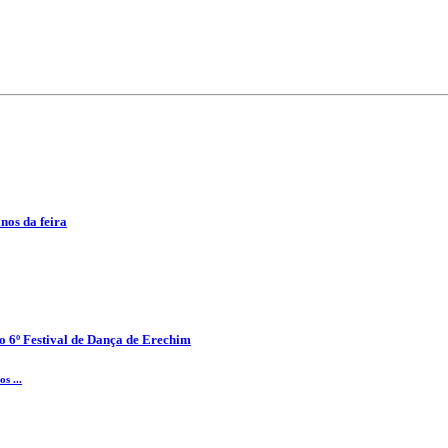
anos da feira
o 6º Festival de Dança de Erechim
s ...