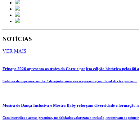
NOTÍCIAS
VER MAIS
Frinape 2026 apresenta os trajes da Corte e projeta edição histórica pelos 60 
Coletiva de imprensa, no dia 7 de agosto, marcará a apresentação oficial dos trajes das ...
Mostra de Dança Inclusiva e Mostra Baby reforçam diversidade e formação n
Com inscrições e acesso gratuitos, modalidades valorizam a inclusão, incentivam os primeiro