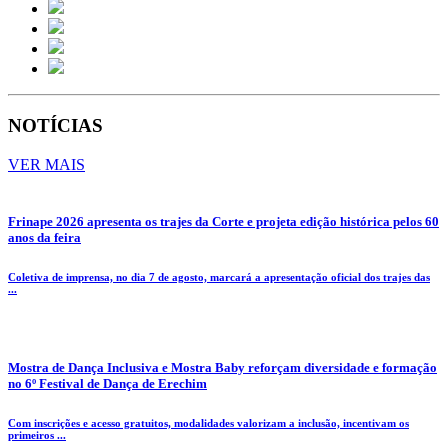
NOTÍCIAS
VER MAIS
Frinape 2026 apresenta os trajes da Corte e projeta edição histórica pelos 60
anos da feira
Coletiva de imprensa, no dia 7 de agosto, marcará a apresentação oficial dos trajes das
...
Mostra de Dança Inclusiva e Mostra Baby reforçam diversidade e formação
no 6º Festival de Dança de Erechim
Com inscrições e acesso gratuitos, modalidades valorizam a inclusão, incentivam os
primeiros ...