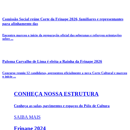
Comissão Social reúne Corte da Frinape 2026, familiares e representantes
para alinhamento das
Encontro marcou o início da preparação oficial das soberanas e reforçou orientações
sobre ...
Paloma Carvalho de Lima é eleita a Rainha da Frinape 2026
Concurso reuniu 12 candidatas, apresentou oficialmente a nova Corte Cultural e marcou
o início ...
CONHEÇA NOSSA ESTRUTURA
Conheça as salas, pavimentos e espaços do Pólo de Cultura
SAIBA MAIS
Frinape
2024