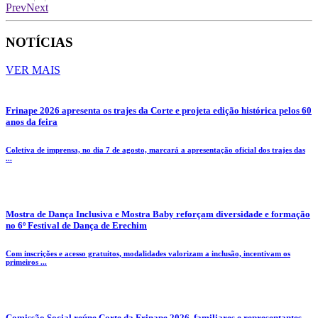
Prev
Next
NOTÍCIAS
VER MAIS
Frinape 2026 apresenta os trajes da Corte e projeta edição histórica pelos 60
anos da feira
Coletiva de imprensa, no dia 7 de agosto, marcará a apresentação oficial dos trajes das
...
Mostra de Dança Inclusiva e Mostra Baby reforçam diversidade e formação
no 6º Festival de Dança de Erechim
Com inscrições e acesso gratuitos, modalidades valorizam a inclusão, incentivam os
primeiros ...
Comissão Social reúne Corte da Frinape 2026, familiares e representantes