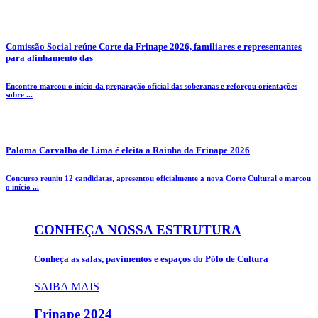
Comissão Social reúne Corte da Frinape 2026, familiares e representantes
para alinhamento das
Encontro marcou o início da preparação oficial das soberanas e reforçou orientações
sobre ...
Paloma Carvalho de Lima é eleita a Rainha da Frinape 2026
Concurso reuniu 12 candidatas, apresentou oficialmente a nova Corte Cultural e marcou
o início ...
CONHEÇA NOSSA ESTRUTURA
Conheça as salas, pavimentos e espaços do Pólo de Cultura
SAIBA MAIS
Frinape
2024