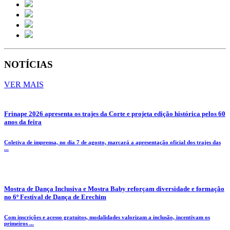
NOTÍCIAS
VER MAIS
Frinape 2026 apresenta os trajes da Corte e projeta edição histórica pelos 60
anos da feira
Coletiva de imprensa, no dia 7 de agosto, marcará a apresentação oficial dos trajes das
...
Mostra de Dança Inclusiva e Mostra Baby reforçam diversidade e formação
no 6º Festival de Dança de Erechim
Com inscrições e acesso gratuitos, modalidades valorizam a inclusão, incentivam os
primeiros ...