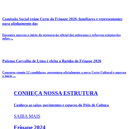
Comissão Social reúne Corte da Frinape 2026, familiares e representantes
para alinhamento das
Encontro marcou o início da preparação oficial das soberanas e reforçou orientações
sobre ...
Paloma Carvalho de Lima é eleita a Rainha da Frinape 2026
Concurso reuniu 12 candidatas, apresentou oficialmente a nova Corte Cultural e marcou
o início ...
CONHEÇA NOSSA ESTRUTURA
Conheça as salas, pavimentos e espaços do Pólo de Cultura
SAIBA MAIS
Frinape
2024