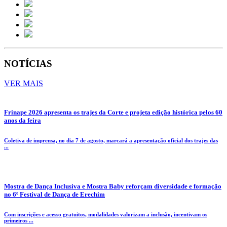
NOTÍCIAS
VER MAIS
Frinape 2026 apresenta os trajes da Corte e projeta edição histórica pelos 60
anos da feira
Coletiva de imprensa, no dia 7 de agosto, marcará a apresentação oficial dos trajes das
...
Mostra de Dança Inclusiva e Mostra Baby reforçam diversidade e formação
no 6º Festival de Dança de Erechim
Com inscrições e acesso gratuitos, modalidades valorizam a inclusão, incentivam os
primeiros ...