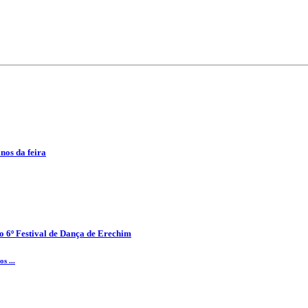
anos da feira
o 6º Festival de Dança de Erechim
s ...