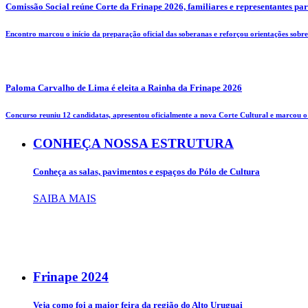
Comissão Social reúne Corte da Frinape 2026, familiares e representantes pa
Encontro marcou o início da preparação oficial das soberanas e reforçou orientações sobre 
Paloma Carvalho de Lima é eleita a Rainha da Frinape 2026
Concurso reuniu 12 candidatas, apresentou oficialmente a nova Corte Cultural e marcou o i
CONHEÇA NOSSA ESTRUTURA
Conheça as salas, pavimentos e espaços do Pólo de Cultura
SAIBA MAIS
Frinape
2024
Veja como foi a maior feira da região do Alto Uruguai