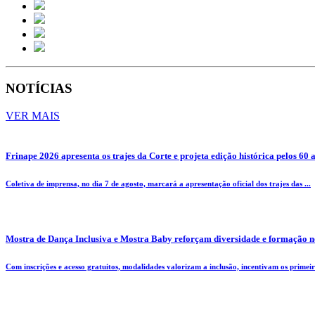
NOTÍCIAS
VER MAIS
Frinape 2026 apresenta os trajes da Corte e projeta edição histórica pelos 60 
Coletiva de imprensa, no dia 7 de agosto, marcará a apresentação oficial dos trajes das ...
Mostra de Dança Inclusiva e Mostra Baby reforçam diversidade e formação n
Com inscrições e acesso gratuitos, modalidades valorizam a inclusão, incentivam os primeiro