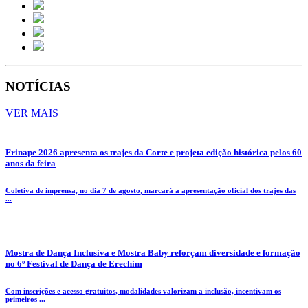
NOTÍCIAS
VER MAIS
Frinape 2026 apresenta os trajes da Corte e projeta edição histórica pelos 60
anos da feira
Coletiva de imprensa, no dia 7 de agosto, marcará a apresentação oficial dos trajes das
...
Mostra de Dança Inclusiva e Mostra Baby reforçam diversidade e formação
no 6º Festival de Dança de Erechim
Com inscrições e acesso gratuitos, modalidades valorizam a inclusão, incentivam os
primeiros ...