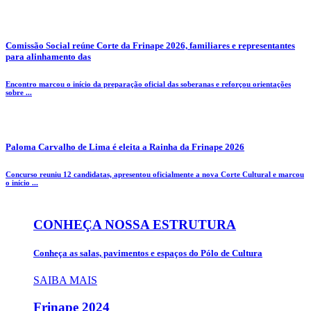
Comissão Social reúne Corte da Frinape 2026, familiares e representantes
para alinhamento das
Encontro marcou o início da preparação oficial das soberanas e reforçou orientações
sobre ...
Paloma Carvalho de Lima é eleita a Rainha da Frinape 2026
Concurso reuniu 12 candidatas, apresentou oficialmente a nova Corte Cultural e marcou
o início ...
CONHEÇA NOSSA ESTRUTURA
Conheça as salas, pavimentos e espaços do Pólo de Cultura
SAIBA MAIS
Frinape
2024