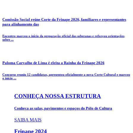
Comissão Social reúne Corte da Frinape 2026, familiares e representantes
para alinhamento das
Encontro marcou o início da preparação oficial das soberanas e reforçou orientações
sobre ...
Paloma Carvalho de Lima é eleita a Rainha da Frinape 2026
Concurso reuniu 12 candidatas, apresentou oficialmente a nova Corte Cultural e marcou
o início ...
CONHEÇA NOSSA ESTRUTURA
Conheça as salas, pavimentos e espaços do Pólo de Cultura
SAIBA MAIS
Frinape
2024