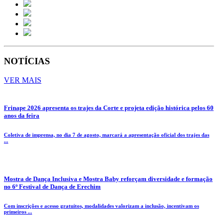
NOTÍCIAS
VER MAIS
Frinape 2026 apresenta os trajes da Corte e projeta edição histórica pelos 60
anos da feira
Coletiva de imprensa, no dia 7 de agosto, marcará a apresentação oficial dos trajes das
...
Mostra de Dança Inclusiva e Mostra Baby reforçam diversidade e formação
no 6º Festival de Dança de Erechim
Com inscrições e acesso gratuitos, modalidades valorizam a inclusão, incentivam os
primeiros ...