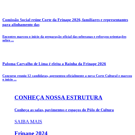
Comissão Social reúne Corte da Frinape 2026, familiares e representantes
para alinhamento das
Encontro marcou o início da preparação oficial das soberanas e reforçou orientações
sobre ...
Paloma Carvalho de Lima é eleita a Rainha da Frinape 2026
Concurso reuniu 12 candidatas, apresentou oficialmente a nova Corte Cultural e marcou
o início ...
CONHEÇA NOSSA ESTRUTURA
Conheça as salas, pavimentos e espaços do Pólo de Cultura
SAIBA MAIS
Frinape
2024