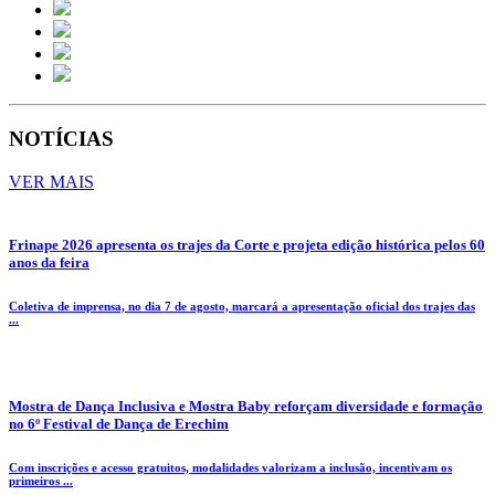
NOTÍCIAS
VER MAIS
Frinape 2026 apresenta os trajes da Corte e projeta edição histórica pelos 60
anos da feira
Coletiva de imprensa, no dia 7 de agosto, marcará a apresentação oficial dos trajes das
...
Mostra de Dança Inclusiva e Mostra Baby reforçam diversidade e formação
no 6º Festival de Dança de Erechim
Com inscrições e acesso gratuitos, modalidades valorizam a inclusão, incentivam os
primeiros ...