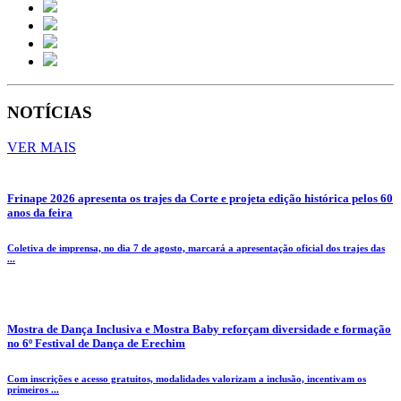
NOTÍCIAS
VER MAIS
Frinape 2026 apresenta os trajes da Corte e projeta edição histórica pelos 60
anos da feira
Coletiva de imprensa, no dia 7 de agosto, marcará a apresentação oficial dos trajes das
...
Mostra de Dança Inclusiva e Mostra Baby reforçam diversidade e formação
no 6º Festival de Dança de Erechim
Com inscrições e acesso gratuitos, modalidades valorizam a inclusão, incentivam os
primeiros ...