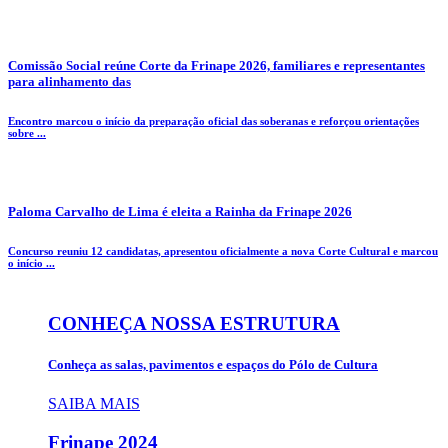
Comissão Social reúne Corte da Frinape 2026, familiares e representantes
para alinhamento das
Encontro marcou o início da preparação oficial das soberanas e reforçou orientações
sobre ...
Paloma Carvalho de Lima é eleita a Rainha da Frinape 2026
Concurso reuniu 12 candidatas, apresentou oficialmente a nova Corte Cultural e marcou
o início ...
CONHEÇA NOSSA ESTRUTURA
Conheça as salas, pavimentos e espaços do Pólo de Cultura
SAIBA MAIS
Frinape
2024