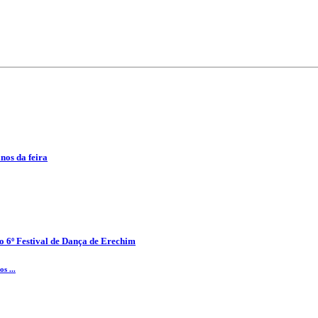
anos da feira
o 6º Festival de Dança de Erechim
s ...