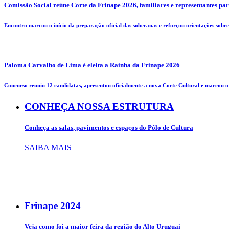
Comissão Social reúne Corte da Frinape 2026, familiares e representantes pa
Encontro marcou o início da preparação oficial das soberanas e reforçou orientações sobre 
Paloma Carvalho de Lima é eleita a Rainha da Frinape 2026
Concurso reuniu 12 candidatas, apresentou oficialmente a nova Corte Cultural e marcou o i
CONHEÇA NOSSA ESTRUTURA
Conheça as salas, pavimentos e espaços do Pólo de Cultura
SAIBA MAIS
Frinape
2024
Veja como foi a maior feira da região do Alto Uruguai