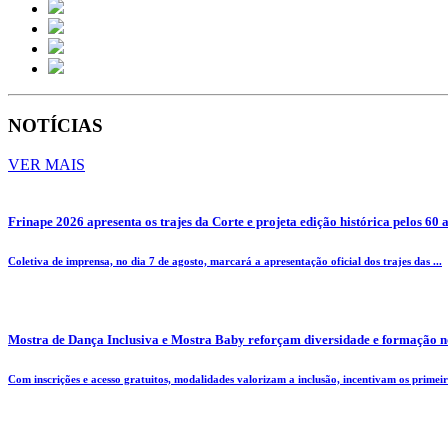
NOTÍCIAS
VER MAIS
Frinape 2026 apresenta os trajes da Corte e projeta edição histórica pelos 60 
Coletiva de imprensa, no dia 7 de agosto, marcará a apresentação oficial dos trajes das ...
Mostra de Dança Inclusiva e Mostra Baby reforçam diversidade e formação n
Com inscrições e acesso gratuitos, modalidades valorizam a inclusão, incentivam os primeiro