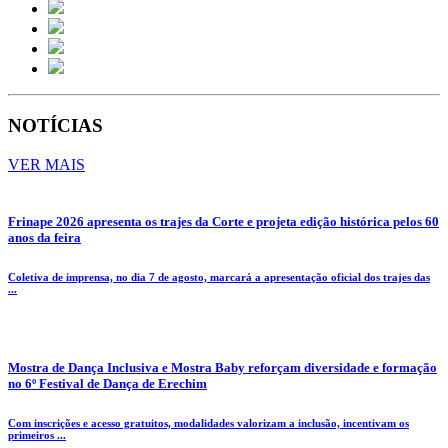
NOTÍCIAS
VER MAIS
Frinape 2026 apresenta os trajes da Corte e projeta edição histórica pelos 60
anos da feira
Coletiva de imprensa, no dia 7 de agosto, marcará a apresentação oficial dos trajes das
...
Mostra de Dança Inclusiva e Mostra Baby reforçam diversidade e formação
no 6º Festival de Dança de Erechim
Com inscrições e acesso gratuitos, modalidades valorizam a inclusão, incentivam os
primeiros ...