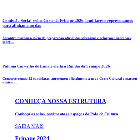
Comissão Social reúne Corte da Frinape 2026, familiares e representantes
para alinhamento das
Encontro marcou o início da preparação oficial das soberanas e reforçou orientações
sobre ...
Paloma Carvalho de Lima é eleita a Rainha da Frinape 2026
Concurso reuniu 12 candidatas, apresentou oficialmente a nova Corte Cultural e marcou
o início ...
CONHEÇA NOSSA ESTRUTURA
Conheça as salas, pavimentos e espaços do Pólo de Cultura
SAIBA MAIS
Frinape
2024